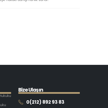
B
i
z
e
U
l
a
ş
ı
n
 Hukuku
0(212) 892 93 83
kuku