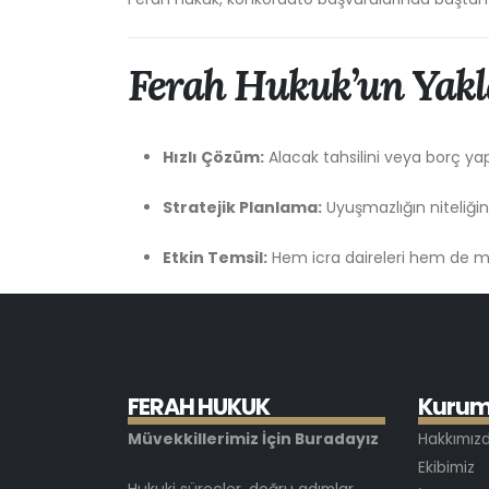
Ferah Hukuk’un Yakl
Hızlı Çözüm:
Alacak tahsilini veya borç ya
Stratejik Planlama:
Uyuşmazlığın niteliği
Etkin Temsil:
Hem icra daireleri hem de 
F
E
R
A
H
H
U
K
U
K
K
u
r
u
Müvekkillerimiz İçin Buradayız
Hakkımız
Ekibimiz