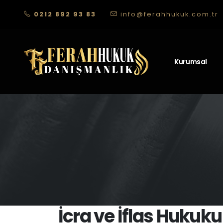
0212 892 93 83
info@ferahhukuk.com.tr
Kurumsal
İcra ve İflas Hukuk