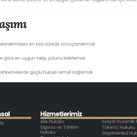
aşımı
pılandırmasını en kısa sürede sonuçlandırmak
ne göre en uygun takip yolunu belirlemek
mahkemelerde güçlü hukuki temsil sağlamak
m
s
a
l
H
i
z
m
e
t
l
e
r
i
m
i
z
Aile Hukuku
Sosyal Güvenlik
da
Sigorta ve Tahkim
Tüketici Hukuku
Hukuku
Gayrimenkul Hu