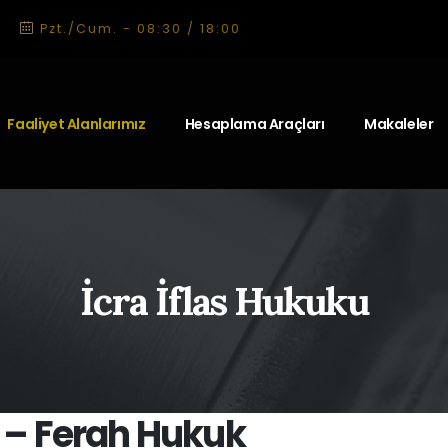
Pzt./Cum. - 08:30 / 18:00
Faaliyet Alanlarımız
Hesaplama Araçları
Makaleler
İcra İflas Hukuku
u – Ferah Hukuk