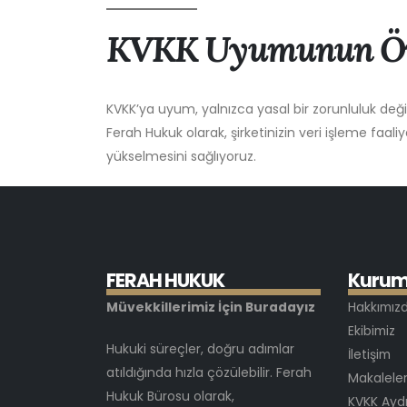
KVKK Uyumunun Ö
KVKK’ya uyum, yalnızca yasal bir zorunluluk değ
Ferah Hukuk olarak, şirketinizin veri işleme faa
yükselmesini sağlıyoruz.
F
E
R
A
H
H
U
K
U
K
K
u
r
u
Müvekkillerimiz İçin Buradayız
Hakkımız
Ekibimiz
Hukuki süreçler, doğru adımlar
İletişim
atıldığında hızla çözülebilir. Ferah
Makalele
Hukuk Bürosu olarak,
KVKK Ayd