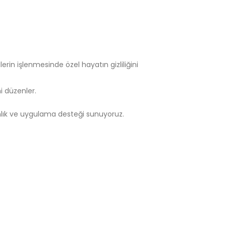
erin işlenmesinde özel hayatın gizliliğini
ni düzenler.
nlık ve uygulama desteği sunuyoruz.