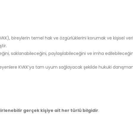
KK), bireylerin temel hak ve özgürlüklerini korumak ve kişisel veril
tir.
eceğini, saklanabileceğini, paylaşılabileceğini ve imha edilebileceği
 işleyenlere KVKK’ya tam uyum sağlayacak şekilde hukuki danışma
lirlenebilir gerçek kişiye ait her türlü bilgidir
.