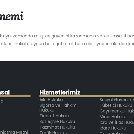
nemi
il; aynı zamanda müşteri güvenini kazanmanın ve kurumsal itibarı
liyetlerini hukuka uygun hale getirerek hem olası yaptırımlardan k
m
s
a
l
H
i
z
m
e
t
l
e
r
i
m
i
z
Aile Hukuku
Sosyal Güvenlik
da
Sigorta ve Tahkim
Tüketici Hukuku
Hukuku
Gayrimenkul Hu
Ticaret Hukuku
Miras Hukuku
Sözleşme Hukuku
İcra ve İflas Huk
r
Tazminat Hukuku
İdare Hukuku
ınlatma Metni
Trafik Hukuku
Ceza Hukuku