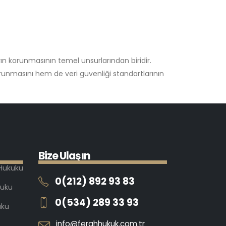
n korunmasının temel unsurlarından biridir.
orunmasını hem de veri güvenliği standartlarının
B
i
z
e
U
l
a
ş
ı
n
 Hukuku
0(212) 892 93 83
kuku
0(534) 289 33 93
uku
info@ferahhukuk.com.tr