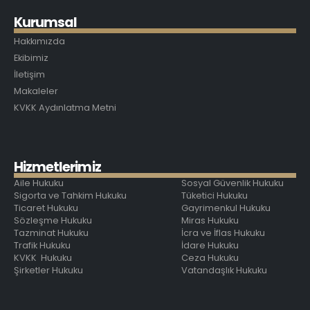
K
u
r
u
m
s
a
l
Hakkımızda
Ekibimiz
İletişim
Makaleler
KVKK Aydınlatma Metni
H
i
z
m
e
t
l
e
r
i
m
i
z
Aile Hukuku
Sosyal Güvenlik Hukuku
Sigorta ve Tahkim Hukuku
Tüketici Hukuku
Ticaret Hukuku
Gayrimenkul Hukuku
Sözleşme Hukuku
Miras Hukuku
Tazminat Hukuku
İcra ve İflas Hukuku
Trafik Hukuku
İdare Hukuku
KVKK Hukuku
Ceza Hukuku
Şirketler Hukuku
Vatandaşlık Hukuku