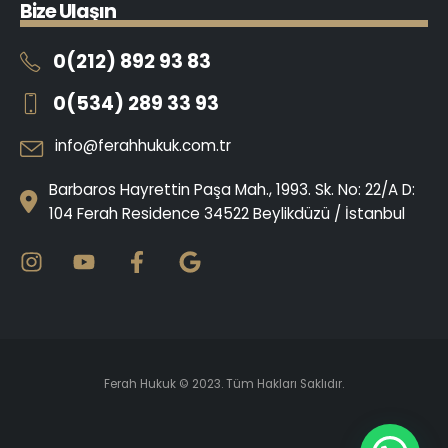
B
i
z
e
U
l
a
ş
ı
n
0(212) 892 93 83
0(534) 289 33 93
info@ferahhukuk.com.tr
Barbaros Hayrettin Paşa Mah., 1993. Sk. No: 22/A D:
104 Ferah Residence 34522 Beylikdüzü / İstanbul
Ferah Hukuk © 2023. Tüm Hakları Saklıdır.