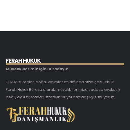
F
E
R
A
H
H
U
K
U
K
Müvekkillerimiz İçin Buradayız
Hukuki süreçler, doğru adımlar atıldığında hızla çözülebilir.
Ferah Hukuk Bürosu olarak, müvekkillerimize sadece avukatlık
değil, aynı zamanda stratejik bir yol arkadaşlığı sunuyoruz.