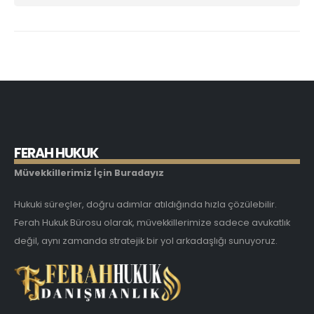
F
E
R
A
H
H
U
K
U
K
Müvekkillerimiz İçin Buradayız
Hukuki süreçler, doğru adımlar atıldığında hızla çözülebilir.
Ferah Hukuk Bürosu olarak, müvekkillerimize sadece avukatlık
değil, aynı zamanda stratejik bir yol arkadaşlığı sunuyoruz.