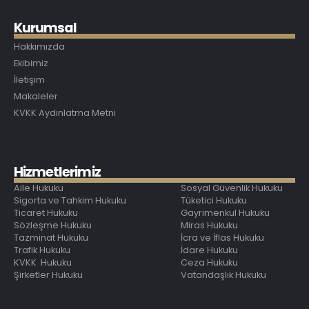
K
u
r
u
m
s
a
l
Hakkımızda
Ekibimiz
İletişim
Makaleler
KVKK Aydınlatma Metni
H
i
z
m
e
t
l
e
r
i
m
i
z
Aile Hukuku
Sosyal Güvenlik Hukuku
Sigorta ve Tahkim Hukuku
Tüketici Hukuku
Ticaret Hukuku
Gayrimenkul Hukuku
Sözleşme Hukuku
Miras Hukuku
Tazminat Hukuku
İcra ve İflas Hukuku
Trafik Hukuku
İdare Hukuku
KVKK Hukuku
Ceza Hukuku
Şirketler Hukuku
Vatandaşlık Hukuku