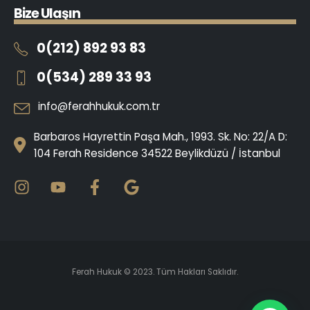
B
i
z
e
U
l
a
ş
ı
n
0(212) 892 93 83
0(534) 289 33 93
info@ferahhukuk.com.tr
Barbaros Hayrettin Paşa Mah., 1993. Sk. No: 22/A D:
104 Ferah Residence 34522 Beylikdüzü / İstanbul
Ferah Hukuk © 2023. Tüm Hakları Saklıdır.