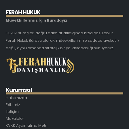
F
E
R
A
H
H
U
K
U
K
Müvekkillerimiz İçin Buradayız
Hukuki süreçler, doğru adımlar atıldığında hızla çözülebilir.
Ferah Hukuk Bürosu olarak, müvekkillerimize sadece avukatlık
değil, aynı zamanda stratejik bir yol arkadaşlığı sunuyoruz.
K
u
r
u
m
s
a
l
Hakkımızda
Ekibimiz
İletişim
Makaleler
KVKK Aydınlatma Metni