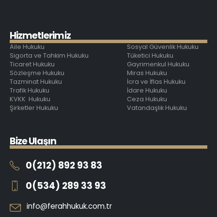
H
i
z
m
e
t
l
e
r
i
m
i
z
Aile Hukuku
Sosyal Güvenlik Hukuku
Sigorta ve Tahkim Hukuku
Tüketici Hukuku
Ticaret Hukuku
Gayrimenkul Hukuku
Sözleşme Hukuku
Miras Hukuku
Tazminat Hukuku
İcra ve İflas Hukuku
Trafik Hukuku
İdare Hukuku
KVKK Hukuku
Ceza Hukuku
Şirketler Hukuku
Vatandaşlık Hukuku
B
i
z
e
U
l
a
ş
ı
n
0(212) 892 93 83
0(534) 289 33 93
info@ferahhukuk.com.tr